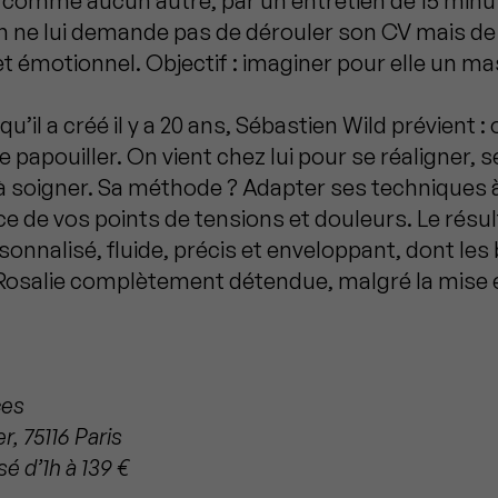
omme aucun autre, par un entretien de 15 minut
n ne lui demande pas de dérouler son CV mais de 
et émotionnel. Objectif : imaginer pour elle un 
u’il a créé il y a 20 ans, Sébastien Wild prévient :
re papouiller. On vient chez lui pour se réaligner, s
 à soigner. Sa méthode ? Adapter ses techniques 
e de vos points de tensions et douleurs. Le résul
nalisé, fluide, précis et enveloppant, dont les b
 Rosalie complètement détendue, malgré la mise 
ces
r, 75116 Paris
é d’1h à 139 €