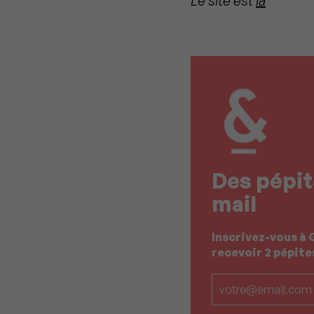
Le site est
là
Des pépit
mail
Inscrivez-vous à 
recevoir 2 pépit