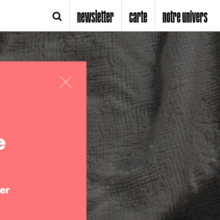
newsletter
carte
notre univers
e
er