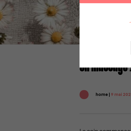
Un massage 
home |
9 mai 20