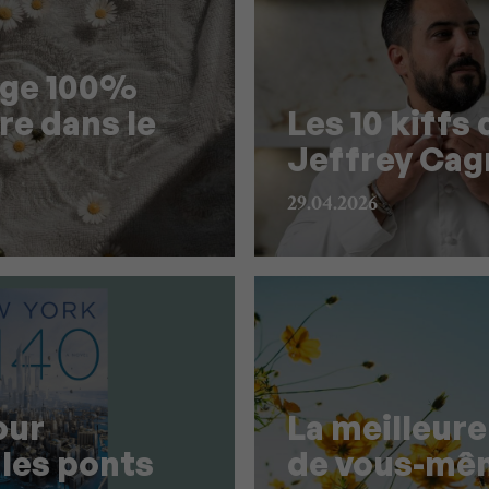
ge 100%
e dans le
Les 10 kiffs 
Jeffrey Cag
29.04.2026
our
La meilleure
 les ponts
de vous-mê