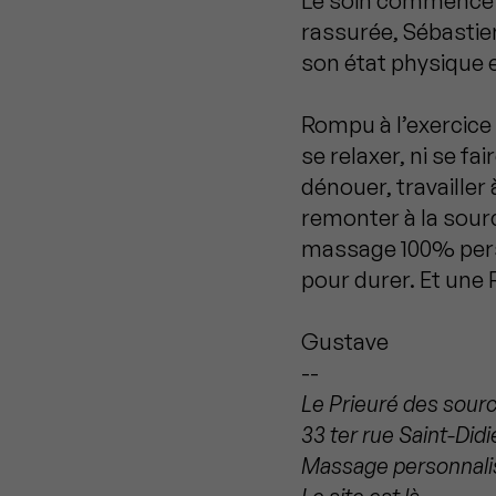
Le soin commence c
rassurée, Sébastie
son état physique 
Rompu à l’exercice q
se relaxer, ni se fai
dénouer, travailler
remonter à la sourc
massage 100% person
pour durer. Et une
Gustave
--
Le Prieuré des sour
33 ter rue Saint-Didie
Massage personnalis