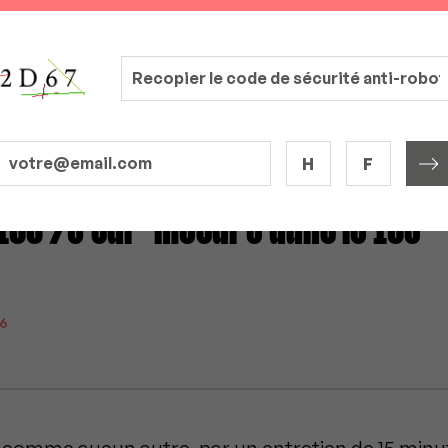
H
F
100% sur-mesure dans le 16e
26