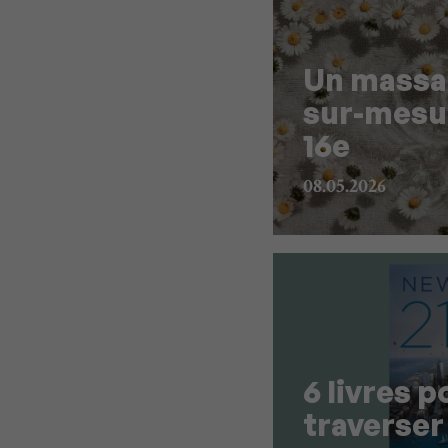
Un massa
sur-mesur
16e
08.05.2026
6 livres p
traverser