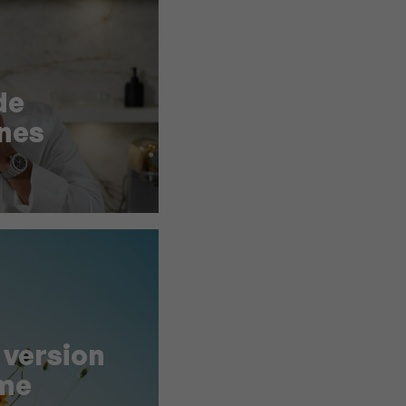
de
nes
 version
me