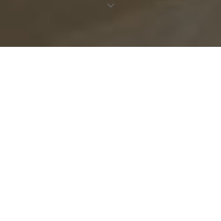
Restaurant Oktobre : La pépite de Saint-André-des-Arts
paname délices |
2 mars 2024
Ce mois de février pluvieux a déprimé Rosalie. Vous la
voyez résignée, son parapluie toujours en main, s’en aller
au travail rêvant de saisons qui ne viennent pas. Vous
décidez de lui remonter le moral à coup de fourchette.
Direction Oktobre à Saint-André-des-Arts.
Car, même en mars, chez Oktobre, c’est toujours la bonne
saison. Après 14 ans chez William Ledeuil (KGB), Martin
Maumet se lance en solo et a ouvert ce néo-gastro cosy