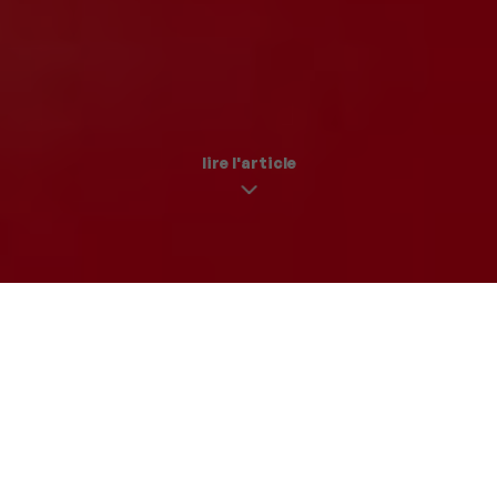
lire l'article
Quand le Jura s’invite au Japon
paname délices |
17 décembre 2024
Imaginez un curry japonais avec son riz Niigata plongé