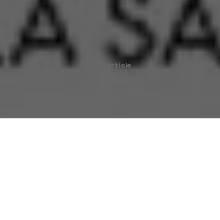
lire l'article
Partez à Cannes ou à Deauville dans le plus petit bar à Dry
Martini du monde
paris bye bye |
30 novembre -1