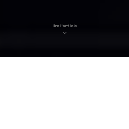
lire l'article
Nos 3 bars préférés du XIe
tchin-tchin |
13 mars 2018
Vous passez la soirée dans le XIe ? Eh bien tout d’abord
bravo, l’arrondissement fait partie des plus sympas du
Paris moderne. Ensuite, si vous cherchez un ou deux bars
cool, n’allez plus loin : voici nos 3 adresses préférées du