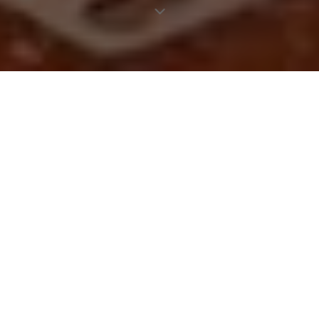
Mazmez : Paris - Beyrouth
paname délices |
28 avril 2025
En mai, tout le monde file en week-end… sauf vous. Pas
grave : certains restos savent très bien vous téléporter
ailleurs sans billet de train. Cette semaine, direction
Beyrouth sans escale chez Mazmez, le spot qui fait
voyager sans quitter son quartier.
Dans son resto lumineux du 10ᵉ, Hugo Danaguezian sert
une cuisine libanaise qui a grandi entre Paris et Beyrouth,
nourrie d’inspirations glanées autour du monde. À la carte