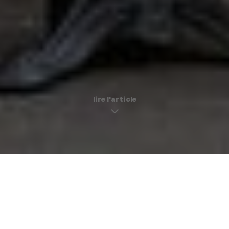
lire l'article
Le sans-faute
paname délices |
15 janvier 2026