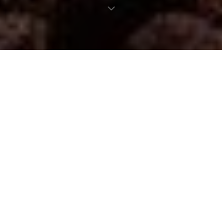
Le plus grand marché de Paris
paname délices |
7 novembre 2019
Vous n’aviez pas le courage d’aller à Rungis, alors Rungis
est venu à vous. Le plus grand marché d’Europe refait son
entrée dans Paris, 50 ans après avoir quitté les Halles. Il
revient vous titiller les papilles en s’installant du 15 au 17
novembre au Grand Palais pour le Festival du Bien-
Manger.
Au programme :
des ateliers découverte et des