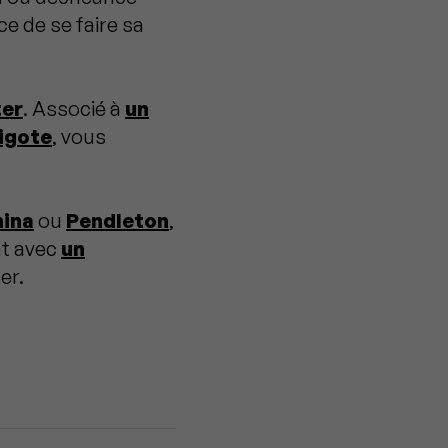
e de se faire sa
ter
. Associé à
un
igote
, vous
hina
ou
Pendleton
,
nt avec
un
er.