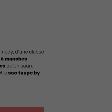
ennedy, d’une classe
e à manches
ies
qu’on saura
chic
sac taupe by