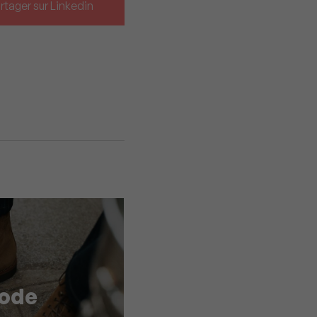
rtager sur Linkedin
ode