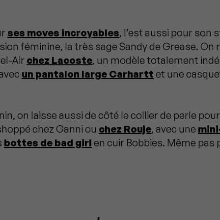
ur
ses moves incroyables
, l’est aussi pour son 
ion féminine, la très sage Sandy de Grease. On 
Bel-Air
chez Lacoste
, un modèle totalement ind
avec
un pantalon large Carhartt
et une casque
in, on laisse aussi de côté le collier de perle pou
 shoppé chez Ganni ou
chez Rouje
, avec une
mini
s
bottes de bad girl
en cuir Bobbies. Même pas 