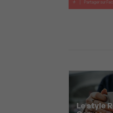
+
Partager sur F
Le style 