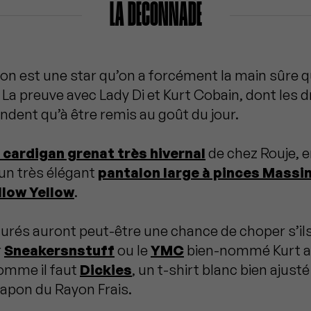
LA DÉCONNADE
’on est une star qu’on a forcément la main sûre 
La preuve avec Lady Di et Kurt Cobain, dont les d
dent qu’à être remis au goût du jour.
e cardigan grenat très hivernal
de chez Rouje, e
 un très élégant
pantalon large à pinces Massi
low Yellow
.
turés auront peut-être une chance de choper s’ils
r
Sneakersnstuff
ou le
YMC
bien-nommé Kurt a
comme il faut
Dickies
, un t-shirt blanc bien ajusté
Japon du Rayon Frais.