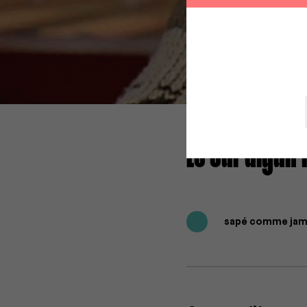
Le cardigan 
sapé comme jama