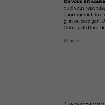
On vous dit souv
quoi vous répondez 
énormément de cho
gilet ou cardigan. U
Cobain, du Dude de
Rosalie
Que ce soit en ver