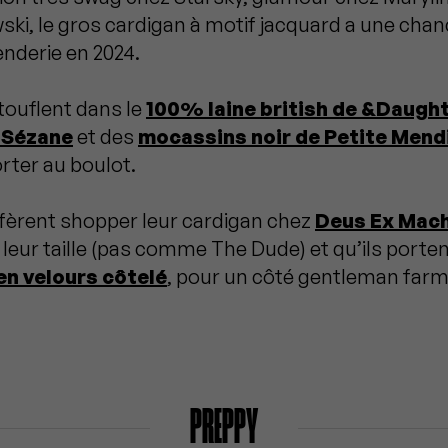
ki, le gros cardigan à motif jacquard a une chanc
enderie en 2024.
ouflent dans le
100% laine british de &Daugh
z Sézane
et des
mocassins noir de Petite Mend
ter au boulot.
fèrent shopper leur cardigan chez
Deus Ex Mac
à leur taille (pas comme The Dude) et qu’ils porte
en velours côtelé
, pour un côté gentleman farm
PREPPY