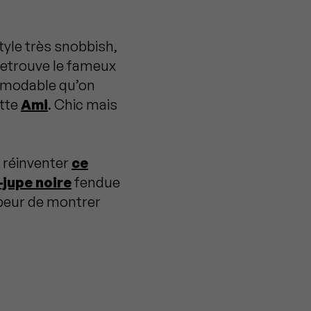
style très snobbish,
retrouve le fameux
émodable qu’on
tte
Ami
. Chic mais
r réinventer
ce
-jupe noire
fendue
peur de montrer