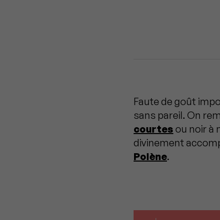
Faute de goût impos
sans pareil. On rem
courtes
ou noir à
divinement accom
Polène
.