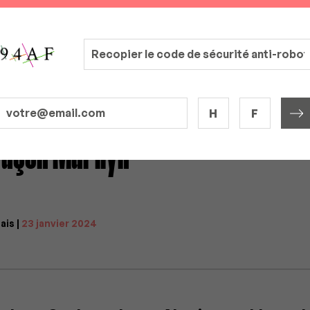
H
F
façon Marilyn
is |
23 janvier 2024