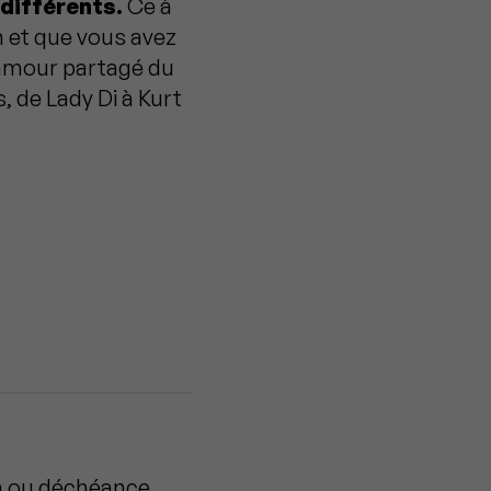
différents.
Ce à
n et que vous avez
 amour partagé du
, de Lady Di à Kurt
in ou déchéance