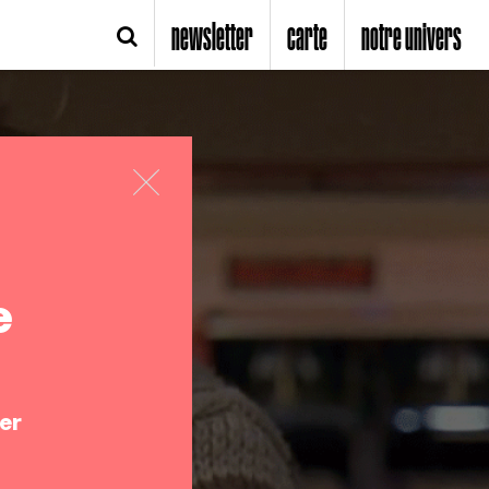
newsletter
carte
notre univers
e
er