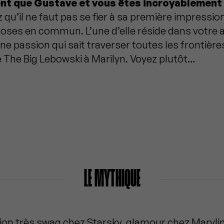
ent que Gustave et vous êtes incroyablement 
qu’il ne faut pas se fier à sa première impressio
ses en commun. L’une d’elle réside dans votre
ne passion qui sait traverser toutes les frontières
 The Big Lebowski à Marilyn. Voyez plutôt…
LE MYTHIQUE
sion très swag chez Starsky, glamour chez Maryl