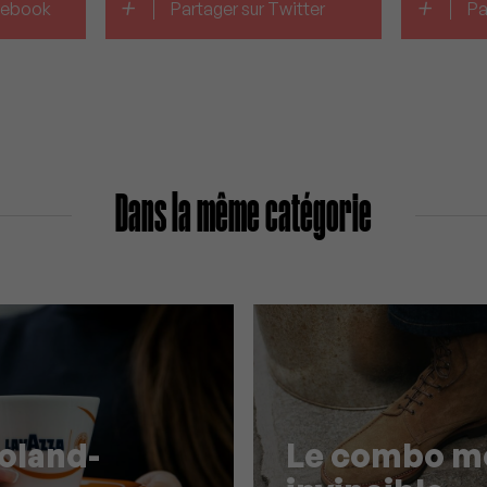
+
+
acebook
Partager sur Twitter
Pa
Dans la même catégorie
Roland-
Le combo m