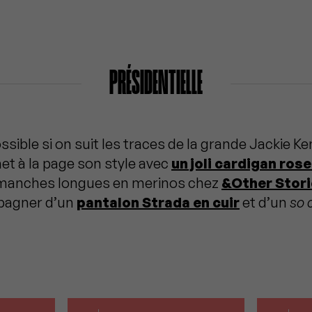
PRÉSIDENTIELLE
sible si on suit les traces de la grande Jackie K
et à la page son style avec
un joli cardigan ros
 manches longues en merinos chez
&Other Stor
pagner d’un
pantalon Strada en cuir
et d’un
so 