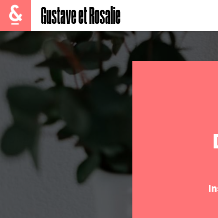
Gustave et Rosalie
I