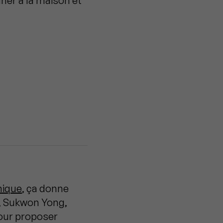
îner à la maison et
mique
, ça donne
, Sukwon Yong,
pour proposer