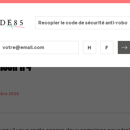
H
F
aison #4
bre 2020