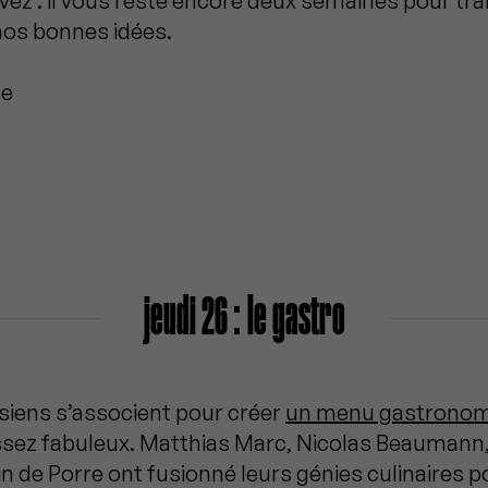
avez : il vous reste encore deux semaines pour tra
 nos bonnes idées.
fe
jeudi 26 : le gastro
siens s’associent pour créer
un menu gastrono
ssez fabuleux. Matthias Marc, Nicolas Beaumann
n de Porre ont fusionné leurs génies culinaires 