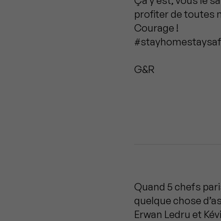
Ça y est, vous le s
profiter de toutes
Courage !
#stayhomestaysa
G&R
Quand 5 chefs pari
quelque chose d’a
Erwan Ledru et Kévi