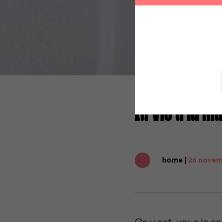
La vie à la m
home |
26 novem