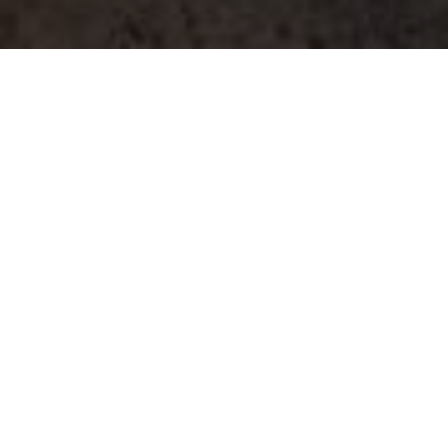
La pâtisserie qui vous fait quitter Paris
paname délices |
2 décembre 2025
Tout plaquer du jour au lendemain, n’en faire qu’à sa tête,
oublier les N+8, vivre entourée de gâteaux et de bonne
humeur… La vie rêvée de Rosalie, c’est celle de Noémie
Giorno. Ancienne de la Banque de France, elle a ouvert en
2022 LA pâtisserie qui fait saliver Vincennes.
C’est là que les habitués viennent chaque jour réclamer les
spécialités (le fameux flan, les cookies, les viennoiseries
et les 4 gâteaux permanents), ou découvrir ses nouvelles
créations, imaginées au fil de ses inspirations, comme un
tiramisu twisté par un praliné au sobacha, caviar de