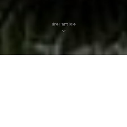
lire l'article
La fièvre du dimanche midi
paname délices |
29 octobre 2024
Rosalie ne se remettra pas de sitôt de la fièvre Ora.
Comment oublier cette ambiance électrique, musique à
fond et clients dansant sur les tables, ce service hors
norme et ce chef qui passe de table en table faire son