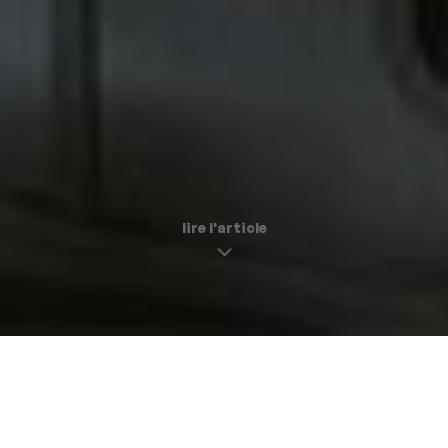
lire l'article
Grouvie : un speakeasy douillet et disco
tchin-tchin |
17 avril 2024