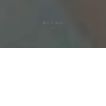
lire l'article
5 choses à ABSOLUMENT offrir à ta meilleure copine enceinte
zen |
30 novembre -1
Un de vos amis revient d’un séjour de deux ans au Canada
? Vous savez quoi lui offrir. Une BFF fête ses 30 ans ? Pas
de problème. Gustave a eu une promotion ? Vous avez
déjà en tête le cadeau parfait. Pourquoi ? Parce que ces