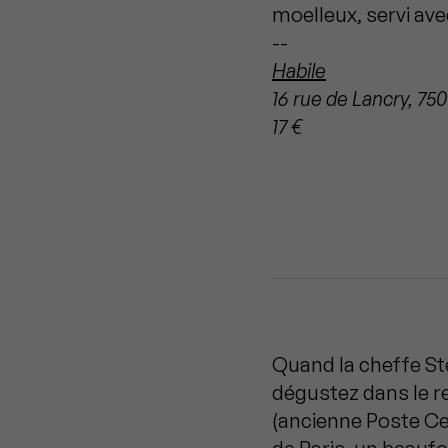
moelleux, servi avec
--
Habile
16 rue de Lancry, 750
17 €
Quand la cheffe Sté
dégustez dans le r
(ancienne Poste Cen