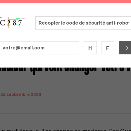
H
F
nsieur qui vont changer votre v
|
26 septembre 2023