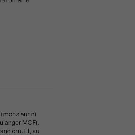
une romaine
ni monsieur ni
oulanger MOF),
nd cru. Et, au