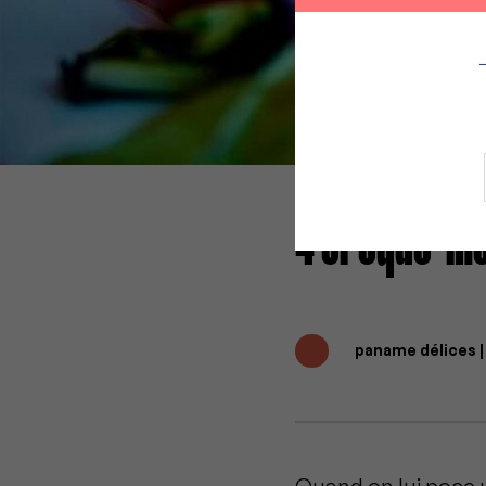
4 croque-mo
paname délices 