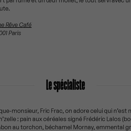
rt parfumé et un œuf mollet, le tout servi avec 
ute.
me Rêve Café
001 Paris
Le spécialiste
que-monsieur, Fric Frac, on adore celui qui n’est 
lle : pain aux céréales signé Frédéric Lalos (b
mbon au torchon, béchamel Mornay, emmental gra