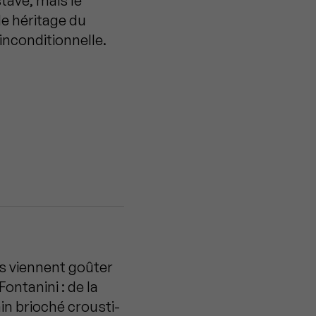
tave, mais le
e héritage du
inconditionnelle.
ns viennent goûter
Fontanini : de la
n brioché crousti-