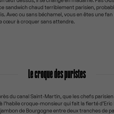
un œuf dessus, il se change en madame. Pas Gus
e sandwich chaud terriblement parisien, probabl
is. Avec ou sans béchamel, vous en êtes une fan 
de cœur à croquer sans attendre.
Le croque des puristes
près du canal Saint-Martin, que les chefs parisie
à l’habile croque-monsieur qui fait la fierté d’Eric 
jambon de Bourgogne entre deux tranches de pai