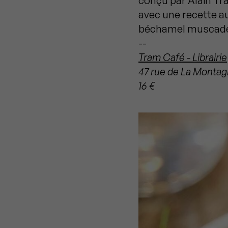
conçu par Alain Tra
avec une recette a
béchamel muscadée 
--
Tram Café - Librairie
47 rue de La Montag
16 €