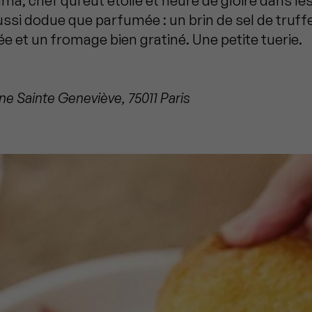
ma, chef qui eut étoile et heure de gloire dans les
ussi dodue que parfumée : un brin de sel de truff
et un fromage bien gratiné. Une petite tuerie.
ne Sainte Geneviève, 75011 Paris