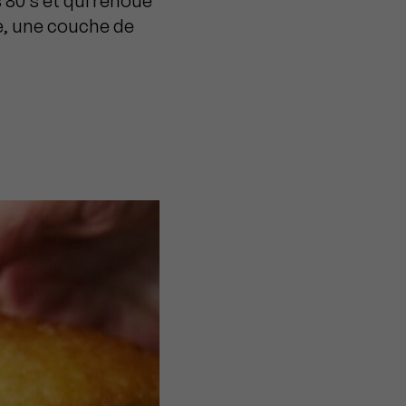
 80’s et qui renoue
e, une couche de