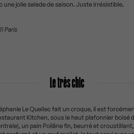
 une jolie salade de saison. Juste irrésistible.
11 Paris
Le très chic
phanie Le Quellec fait un croque, il est forcéme
estaurant Kitchen, sous le haut plafonnier bois
trale), un pain Poilâne fin, beurré et croustillan