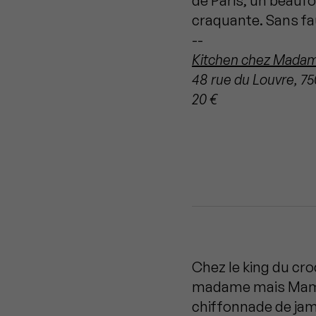
de Paris, un beaufo
craquante. Sans fa
--
Kitchen chez Mada
48 rue du Louvre, 75
20 €
Chez le king du cro
madame mais Mam’ze
chiffonnade de ja